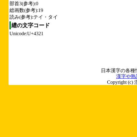
部首3(参考):0
総画数(参考):19
読み(参考):テイ・タイ
䌡の文字コード
Unicode:U+4321
日本漢字の各種
漢字や熟
Copyright