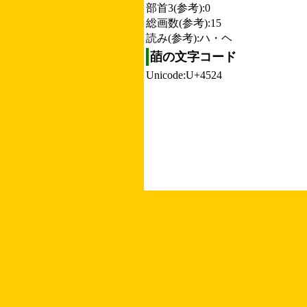
部首3(参考):0
総画数(参考):15
読み(参考):ハ・ヘ
䔤の文字コード
Unicode:U+4524