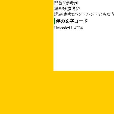
部首3(参考):0
総画数(参考):7
読み(参考):ハン・バン・ともな
伴の文字コード
Unicode:U+4F34