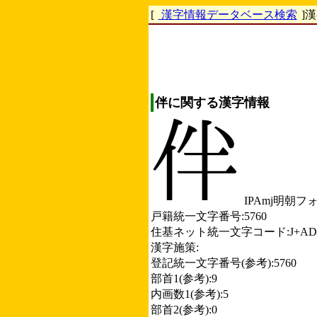
[
漢字情報データベース検索
]
伴に関する漢字情報
IPAmj明朝フ
戸籍統一文字番号:5760
住基ネット統一文字コード:J+AD
漢字施策:
登記統一文字番号(参考):5760
部首1(参考):9
内画数1(参考):5
部首2(参考):0