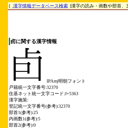
[
漢字情報データベース検索
]漢字の読み・画数や部首、
卣に関する漢字情報
IPAmj明朝フォント
戸籍統一文字番号:32370
住基ネット統一文字コード:J+5363
漢字施策:
登記統一文字番号(参考):32370
部首1(参考):25
内画数1(参考):5
部首2(参考):0