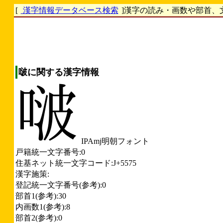
[
漢字情報データベース検索
]漢字の読み・画数や部首、
啵に関する漢字情報
IPAmj明朝フォント
戸籍統一文字番号:0
住基ネット統一文字コード:J+5575
漢字施策:
登記統一文字番号(参考):0
部首1(参考):30
内画数1(参考):8
部首2(参考):0