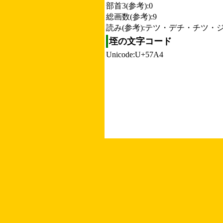
部首3(参考):0
総画数(参考):9
読み(参考):テツ・デチ・チツ・
垤の文字コード
Unicode:U+57A4