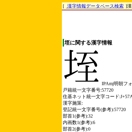
[
漢字情報データベース検索
]
垤に関する漢字情報
IPAmj明朝フ
戸籍統一文字番号:57720
住基ネット統一文字コード:J+57A
漢字施策:
登記統一文字番号(参考):57720
部首1(参考):32
内画数1(参考):6
部首2(参考):0