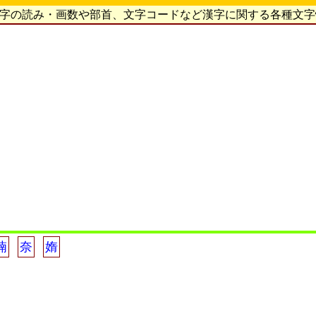
漢字の読み・画数や部首、文字コードなど漢字に関する各種文
喃
奈
媠