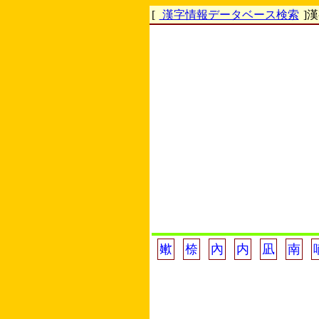
[
漢字情報データベース検索
]
㜛
㮈
內
内
凪
南